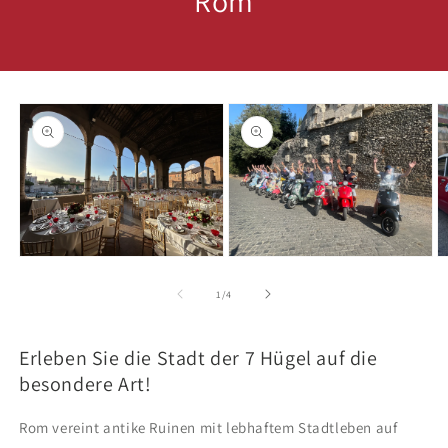
Rom
oduktinformationen
ringen
Medien
Medien
M
1
2
3
in
in
in
von
1
/
4
Modal
Modal
M
öffnen
öffnen
ö
Erleben Sie die Stadt der 7 Hügel auf die
besondere Art!
Rom vereint antike Ruinen mit lebhaftem Stadtleben auf