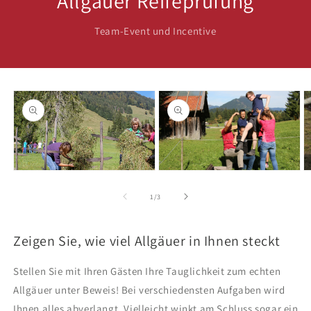
Allgäuer Reifeprüfung
Team-Event und Incentive
oduktinformationen
ringen
Medien
1
in
Medien
M
Modal
2
3
öffnen
in
in
von
1
/
3
Modal
M
öffnen
ö
Zeigen Sie, wie viel Allgäuer in Ihnen steckt
Stellen Sie mit Ihren Gästen Ihre Tauglichkeit zum echten
Allgäuer unter Beweis! Bei verschiedensten Aufgaben wird
Ihnen alles abverlangt. Vielleicht winkt am Schluss sogar ein