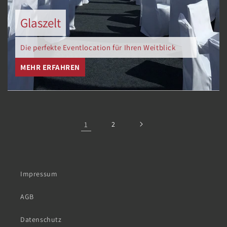
Glaszelt
Die perfekte Eventlocation für Ihren Weitblick
MEHR ERFAHREN
1
2
Impressum
AGB
Datenschutz